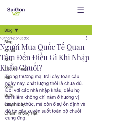
Bài đăng
Blog
16 thg 1
2 phút đọc
Blog
Người Mua Quốc Tế Quan
Chuối
Tâm Đến Điều Gì Khi Nhập
Dừa
Khẩu Chuối?
Thanh Long
Trong thương mại trái cây toàn cầu 
Mít
ngày nay, chất lượng thôi là chưa đủ. 
Xoài
Đối với các nhà nhập khẩu, điều họ 
Bưởi
tìm kiếm không chỉ nằm ở hương vị 
hay hình thức, mà còn ở sự ổn định và 
Chanh Dây
độ tin cậy xuyên suốt toàn bộ chuỗi 
Chanh Không Hạt
cung ứng.