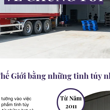
Thế Giới bằng những tinh túy n
Từ Năm
n tưởng vào việc
n phẩm tinh túy
2011