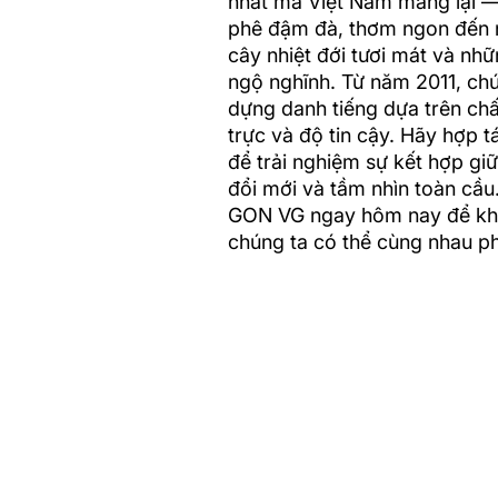
nhất mà Việt Nam mang lại —
phê đậm đà, thơm ngon đến n
cây nhiệt đới tươi mát và nh
ngộ nghĩnh. Từ năm 2011, chú
dựng danh tiếng dựa trên chấ
trực và độ tin cậy. Hãy hợp t
để trải nghiệm sự kết hợp gi
đổi mới và tầm nhìn toàn cầu.
GON VG ngay hôm nay để k
chúng ta có thể cùng nhau phá