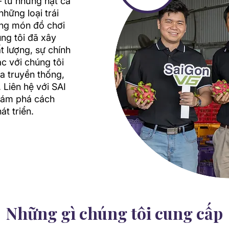
 từ những hạt cà
hững loại trái
ững món đồ chơi
ng tôi đã xây
t lượng, sự chính
ác với chúng tôi
ữa truyền thống,
 Liên hệ với SAI
hám phá cách
t triển.
Những gì chúng tôi cung cấp