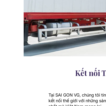
Kết nối 
Tại SAI GON VG, chúng tôi ti
kết nối thế giới với những sả