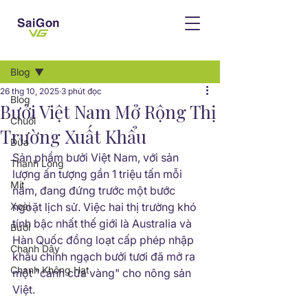
Bài đăng
Blog
26 thg 10, 2025
3 phút đọc
Blog
Bưởi Việt Nam Mở Rộng Thị
Chuối
Trường Xuất Khẩu
Dừa
Sản phẩm bưởi Việt Nam, với sản 
Thanh Long
lượng ấn tượng gần 1 triệu tấn mỗi 
Mít
năm, đang đứng trước một bước 
Xoài
ngoặt lịch sử. Việc hai thị trường khó 
tính bậc nhất thế giới là Australia và 
Bưởi
Hàn Quốc đồng loạt cấp phép nhập 
Chanh Dây
khẩu chính ngạch bưởi tươi đã mở ra 
Chanh Không Hạt
một "cánh cửa vàng" cho nông sản 
Việt.